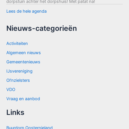
dorpstuin achter het dorpshuis! Met patat na!
Lees de hele agenda
Nieuws-categorieën
Activiteiten
Algemeen nieuws
Gemeentenieuws
IJsvereniging
Ol'nzielsters
VDO
Vraag en aanbod
Links
Buurdorp Oosternieland