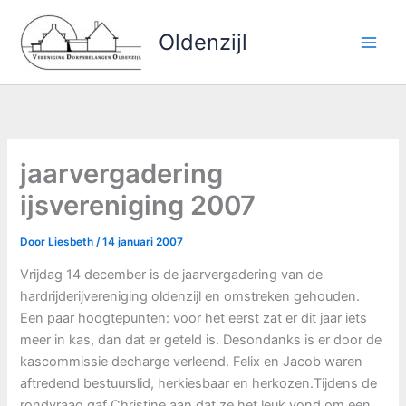
Ga
naar
Oldenzijl
de
inhoud
jaarvergadering
ijsvereniging 2007
Door
Liesbeth
/
14 januari 2007
Vrijdag 14 december is de jaarvergadering van de
hardrijderijvereniging oldenzijl en omstreken gehouden.
Een paar hoogtepunten: voor het eerst zat er dit jaar iets
meer in kas, dan dat er geteld is. Desondanks is er door de
kascommissie decharge verleend. Felix en Jacob waren
aftredend bestuurslid, herkiesbaar en herkozen.Tijdens de
rondvraag gaf Christine aan dat ze het leuk vond om een