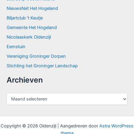
NieuwsNet Het Hogeland
Biljartclub ’t Keutje
Gemeente Het Hogeland
Nicolaaskerk Oldenzijl
Eemstuin
Vereniging Groninger Dorpen
Stichting het Groninger Landschap
Archieven
A
r
c
h
i
e
Copyright © 2026 Oldenzijl | Aangedreven door
Astra WordPress
v
thema