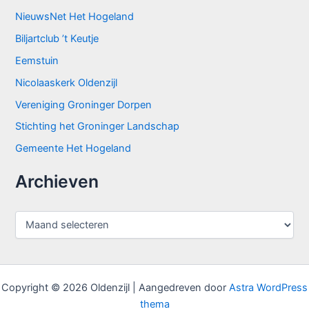
NieuwsNet Het Hogeland
Biljartclub ’t Keutje
Eemstuin
Nicolaaskerk Oldenzijl
Vereniging Groninger Dorpen
Stichting het Groninger Landschap
Gemeente Het Hogeland
Archieven
A
r
c
h
i
e
Copyright © 2026 Oldenzijl | Aangedreven door
Astra WordPress
v
thema