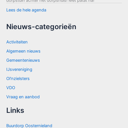
dorpstuin achter het dorpshuis! Met patat na!
Lees de hele agenda
Nieuws-categorieën
Activiteiten
Algemeen nieuws
Gemeentenieuws
IJsvereniging
Ol'nzielsters
VDO
Vraag en aanbod
Links
Buurdorp Oosternieland