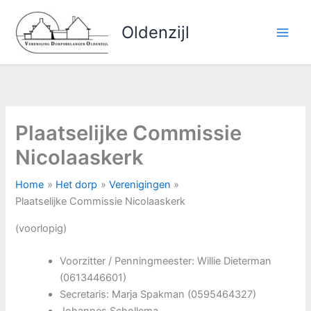
Ga
naar
Oldenzijl
de
inhoud
Plaatselijke Commissie
Nicolaaskerk
Home
Het dorp
Verenigingen
Plaatselijke Commissie Nicolaaskerk
(voorlopig)
Voorzitter / Penningmeester: Willie Dieterman
(0613446601)
Secretaris: Marja Spakman (0595464327)