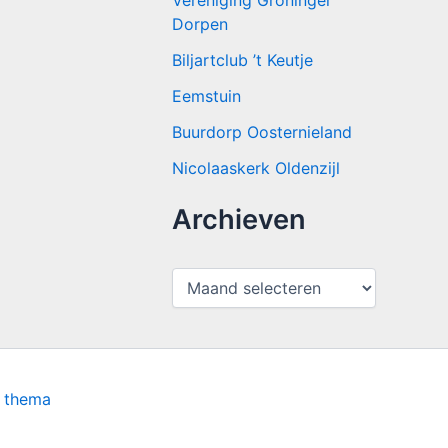
Vereniging Groninger
Dorpen
Biljartclub ’t Keutje
Eemstuin
Buurdorp Oosternieland
Nicolaaskerk Oldenzijl
Archieven
A
r
c
h
i
e
v
s thema
e
n