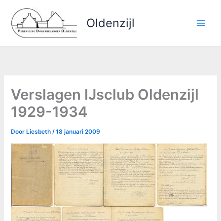
Ga
naar
Oldenzijl
de
inhoud
Verslagen IJsclub Oldenzijl
1929-1934
Door
Liesbeth
/
18 januari 2009