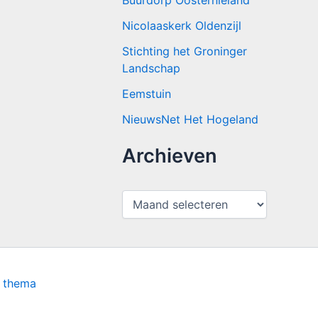
Buurdorp Oosternieland
Nicolaaskerk Oldenzijl
Stichting het Groninger
Landschap
Eemstuin
NieuwsNet Het Hogeland
Archieven
A
r
c
h
i
e
v
s thema
e
n