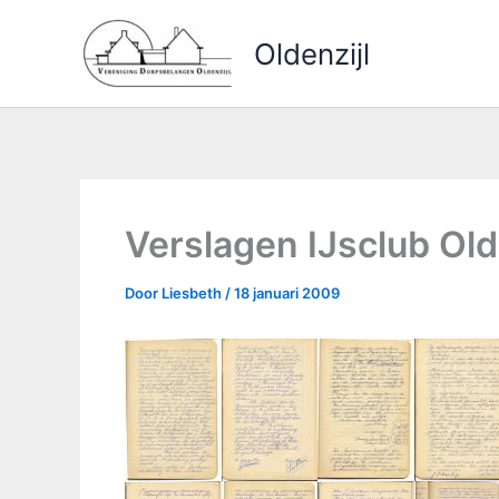
Ga
naar
Oldenzijl
de
inhoud
Verslagen IJsclub Ol
Door
Liesbeth
/
18 januari 2009