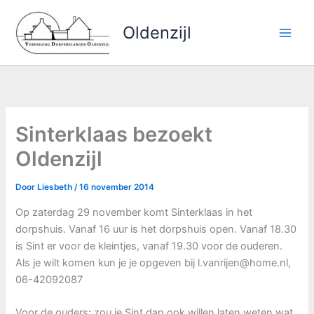
Ga
naar
Oldenzijl
de
inhoud
Sinterklaas bezoekt
Oldenzijl
Door
Liesbeth
/
16 november 2014
Op zaterdag 29 november komt Sinterklaas in het
dorpshuis. Vanaf 16 uur is het dorpshuis open. Vanaf 18.30
is Sint er voor de kleintjes, vanaf 19.30 voor de ouderen.
Als je wilt komen kun je je opgeven bij l.vanrijen@home.nl,
06-42092087
Voor de ouders: zou je Sint dan ook willen laten weten wat