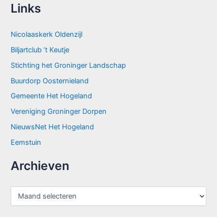
Links
Nicolaaskerk Oldenzijl
Biljartclub ’t Keutje
Stichting het Groninger Landschap
Buurdorp Oosternieland
Gemeente Het Hogeland
Vereniging Groninger Dorpen
NieuwsNet Het Hogeland
Eemstuin
Archieven
A
r
c