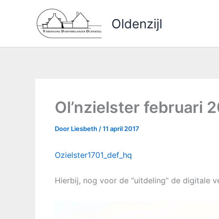
Ga
naar
Oldenzijl
de
inhoud
Ol’nzielster februari 
Door
Liesbeth
/
11 april 2017
Ozielster1701_def_hq
Hierbij, nog voor de “uitdeling” de digitale v