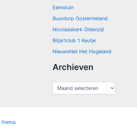
Eemstuin
Buurdorp Oosternieland
Nicolaaskerk Oldenzijl
Biljartclub ’t Keutje
NieuwsNet Het Hogeland
Archieven
A
r
c
h
i
e
v
s thema
e
n