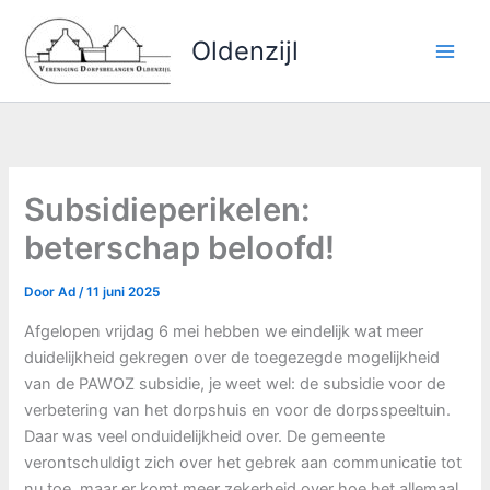
Ga
naar
Oldenzijl
de
inhoud
Subsidieperikelen:
beterschap beloofd!
Door
Ad
/
11 juni 2025
Afgelopen vrijdag 6 mei hebben we eindelijk wat meer
duidelijkheid gekregen over de toegezegde mogelijkheid
van de PAWOZ subsidie, je weet wel: de subsidie voor de
verbetering van het dorpshuis en voor de dorpsspeeltuin.
Daar was veel onduidelijkheid over. De gemeente
verontschuldigt zich over het gebrek aan communicatie tot
nu toe, maar er komt meer zekerheid over hoe het allemaal