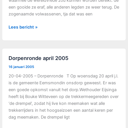
waarmee de wereldvrede zou kunnen worden bereikt: de
een gooide ze eraf, alle anderen legden ze weer terug. De
zogenaamde volwassenen, tja dat was een
neut’n
Lees bericht »
schaiten,
april
2005
Dorpenronde april 2005
16 januari 2005
20-04-2005 – Dorpenronde T Op woensdag 20 april j.l.
is de gemeente Eemsmondin onsdorp geweest. Er was
een goede opkomst vanuit het dorp.Wethouder Eijsinga
heeft bij Bouke Witteveen op de trekkermeegereden over
‘de drempel’, zodat hij live kon meemaken wat alle
trekkerrijders in het hoogseizoen een aantal keren per
dag meemaken. De drempel ligt