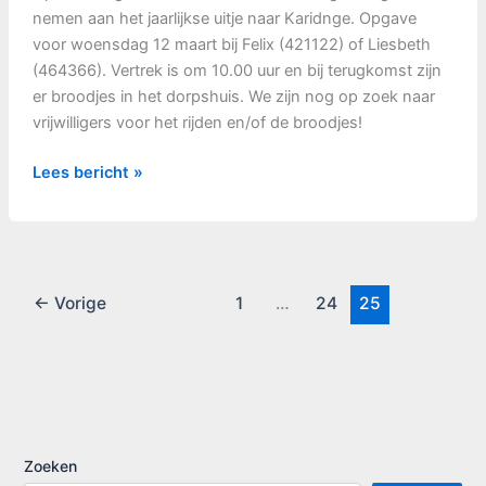
nemen aan het jaarlijkse uitje naar Karidnge. Opgave
voor woensdag 12 maart bij Felix (421122) of Liesbeth
(464366). Vertrek is om 10.00 uur en bij terugkomst zijn
er broodjes in het dorpshuis. We zijn nog op zoek naar
vrijwilligers voor het rijden en/of de broodjes!
jaarlijks
Lees bericht »
uitje
ijsvereniging
op
15
maart
←
Vorige
1
…
24
25
2008
Zoeken