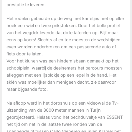
prestatie te leveren.
Het rodelen gebeurde op de weg met karretjes met op elke
hoek een wiel en twee prikstokken. Door het bolle profiel
van het wegdek leverde dat dolle taferelen op. Blijf maar
eens op koers! Slechts af en toe moesten de wedstrijden
even worden onderbroken om een passerende auto of
fiets door te laten.
Voor het klunen was een hindernisbaan gemaakt op het
schoolplein, waarbij de deelnemers het parcours moesten
afleggen met een lijsblokje op een lepel in de hand. Het
skiën was moeilijker dan menigeen dacht, zie daarvoor
maar bijgaande foto.
Na afloop werd in het dorpshuis op een videowal de Tv-
uitzending van de 3000 meter mannen in Turijn
geprojecteerd. Helaas vond het pechduiveltje van ESSENT
het tijd om net in de laatste twee ronden van de
spannende rit tussen Carlo Verheijen en Sven Kramer het