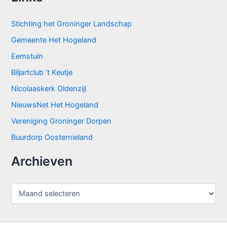
Stichting het Groninger Landschap
Gemeente Het Hogeland
Eemstuin
Biljartclub ’t Keutje
Nicolaaskerk Oldenzijl
NieuwsNet Het Hogeland
Vereniging Groninger Dorpen
Buurdorp Oosternieland
Archieven
A
r
c
h