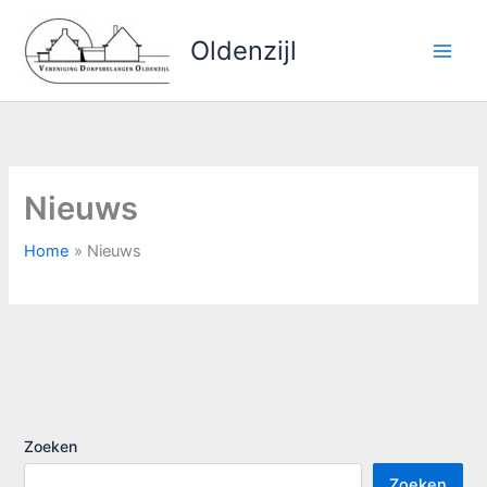
Ga
naar
Oldenzijl
de
inhoud
Nieuws
Home
Nieuws
Zoeken
Zoeken