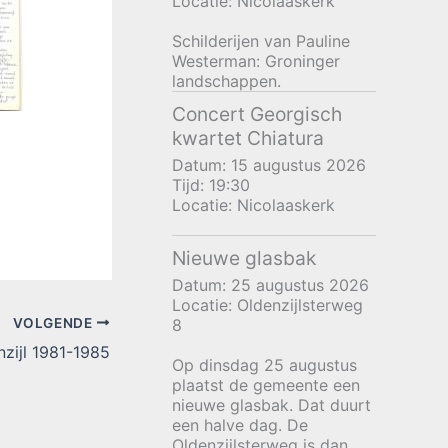
Locatie:
Nicolaaskerk
Schilderijen van Pauline
Westerman: Groninger
landschappen.
Concert Georgisch
kwartet Chiatura
Datum:
15 augustus 2026
Tijd:
19:30
Locatie:
Nicolaaskerk
Nieuwe glasbak
Datum:
25 augustus 2026
Locatie:
Oldenzijlsterweg
VOLGENDE
8
nzijl 1981-1985
Op dinsdag 25 augustus
plaatst de gemeente een
nieuwe glasbak. Dat duurt
een halve dag. De
Oldenzijlsterweg is dan