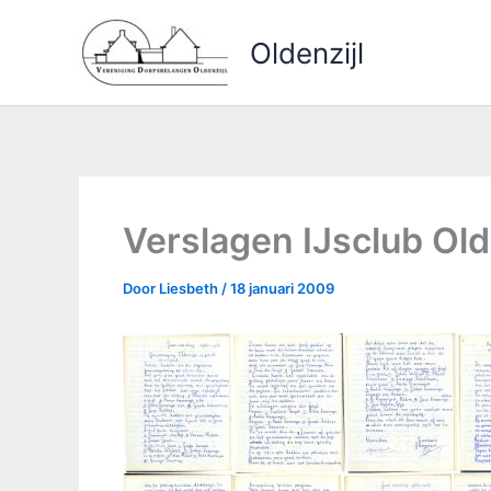
Ga
naar
Oldenzijl
de
inhoud
Verslagen IJsclub Ol
Door
Liesbeth
/
18 januari 2009