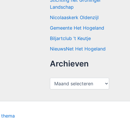
Stichting het Groninger
Landschap
Nicolaaskerk Oldenzijl
Gemeente Het Hogeland
Biljartclub ’t Keutje
NieuwsNet Het Hogeland
Archieven
A
r
c
h
i
e
v
s thema
e
n