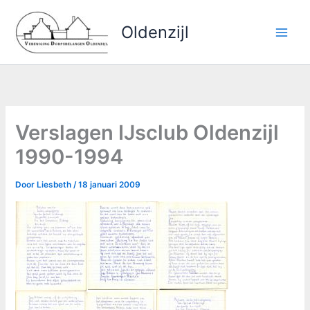
Ga
naar
Oldenzijl
de
inhoud
Verslagen IJsclub Oldenzijl
1990-1994
Door
Liesbeth
/
18 januari 2009