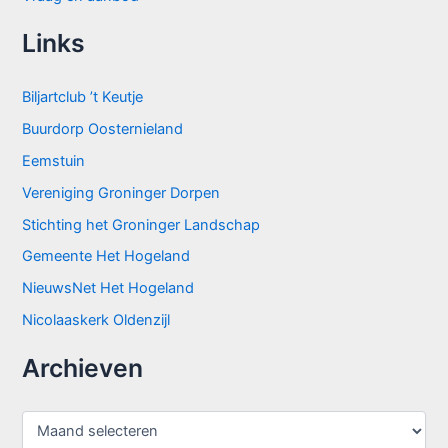
Links
Biljartclub ’t Keutje
Buurdorp Oosternieland
Eemstuin
Vereniging Groninger Dorpen
Stichting het Groninger Landschap
Gemeente Het Hogeland
NieuwsNet Het Hogeland
Nicolaaskerk Oldenzijl
Archieven
A
r