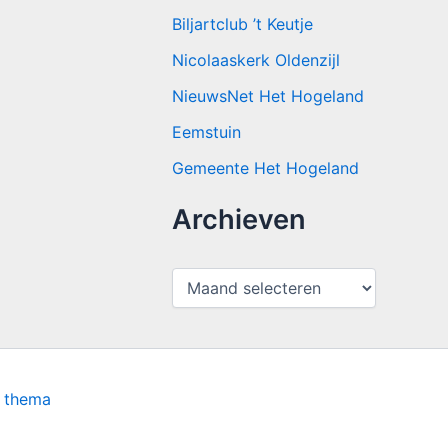
Biljartclub ’t Keutje
Nicolaaskerk Oldenzijl
NieuwsNet Het Hogeland
Eemstuin
Gemeente Het Hogeland
Archieven
A
r
c
h
i
e
v
s thema
e
n