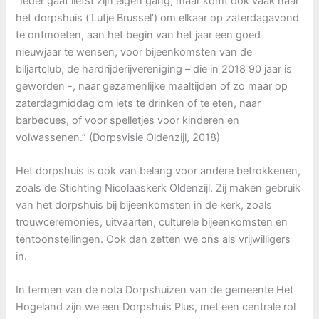
“Ieder gaat liefst zijn eigen gang, maar komt ook vaak naar
het dorpshuis (‘Lutje Brussel’) om elkaar op zaterdagavond
te ontmoeten, aan het begin van het jaar een goed
nieuwjaar te wensen, voor bijeenkomsten van de
biljartclub, de hardrijderijvereniging – die in 2018 90 jaar is
geworden -, naar gezamenlijke maaltijden of zo maar op
zaterdagmiddag om iets te drinken of te eten, naar
barbecues, of voor spelletjes voor kinderen en
volwassenen.” (Dorpsvisie Oldenzijl, 2018)
Het dorpshuis is ook van belang voor andere betrokkenen,
zoals de Stichting Nicolaaskerk Oldenzijl. Zij maken gebruik
van het dorpshuis bij bijeenkomsten in de kerk, zoals
trouwceremonies, uitvaarten, culturele bijeenkomsten en
tentoonstellingen. Ook dan zetten we ons als vrijwilligers
in.
In termen van de nota Dorpshuizen van de gemeente Het
Hogeland zijn we een Dorpshuis Plus, met een centrale rol