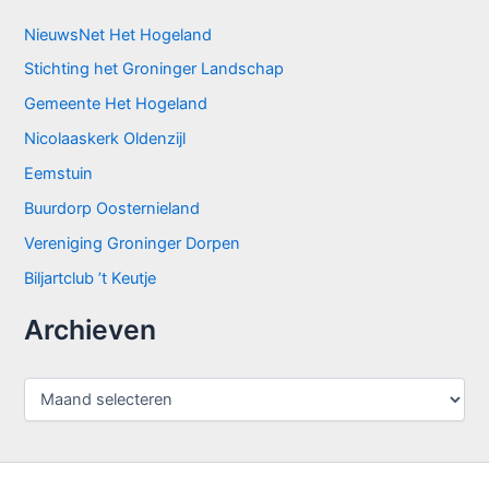
NieuwsNet Het Hogeland
Stichting het Groninger Landschap
Gemeente Het Hogeland
Nicolaaskerk Oldenzijl
Eemstuin
Buurdorp Oosternieland
Vereniging Groninger Dorpen
Biljartclub ’t Keutje
Archieven
A
r
c
h
i