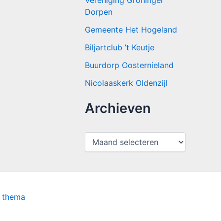
Vereniging Groninger
Dorpen
Gemeente Het Hogeland
Biljartclub ’t Keutje
Buurdorp Oosternieland
Nicolaaskerk Oldenzijl
Archieven
A
r
c
h
i
e
v
s thema
e
n