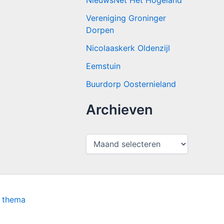
NieuwsNet Het Hogeland
Vereniging Groninger
Dorpen
Nicolaaskerk Oldenzijl
Eemstuin
Buurdorp Oosternieland
Archieven
A
r
c
h
i
e
v
s thema
e
n