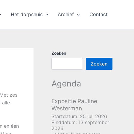
Het dorpshuis
Archief
Contact
Zoeken
Zoeken
Agenda
 Met zes
Expositie Pauline
 alle
Westerman
Startdatum:
25 juli 2026
Einddatum:
13 september
en en één
2026
 Miep