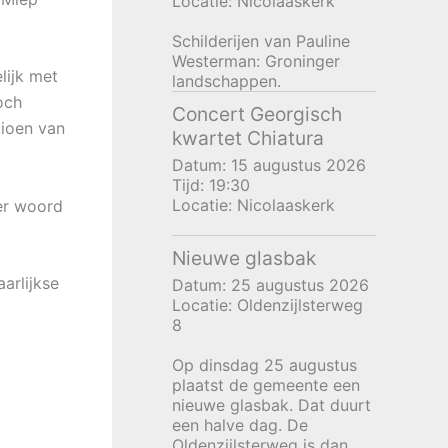
Locatie:
Nicolaaskerk
Schilderijen van Pauline
Westerman: Groninger
lijk met
landschappen.
och
Concert Georgisch
pioen van
kwartet Chiatura
Datum:
15 augustus 2026
Tijd:
19:30
Locatie:
Nicolaaskerk
der woord
Nieuwe glasbak
arlijkse
Datum:
25 augustus 2026
Locatie:
Oldenzijlsterweg
8
Op dinsdag 25 augustus
plaatst de gemeente een
nieuwe glasbak. Dat duurt
een halve dag. De
Oldenzijlsterweg is dan