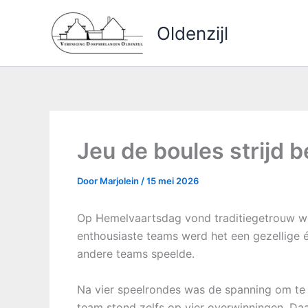
Ga
naar
Oldenzijl
de
inhoud
Jeu de boules strijd b
Door
Marjolein
/
15 mei 2026
Op Hemelvaartsdag vond traditiegetrouw weer
enthousiaste teams werd het een gezellige 
andere teams speelde.
Na vier speelrondes was de spanning om te 
team stond zelfs op vier overwinningen. Daa