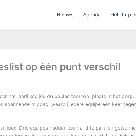
Nieuws
Agenda
Het dorp
eslist op één punt verschil
 het jaarlijkse jeu de boules toernooi plaats in het dorp.
én spannende middag, waarbij iedere equipe één keer tegen
snijden. Drie equipes hadden toen al drie partijen gewonn
rdoor kwam alles aan op de allerlaatste wedstrijd: Dick en