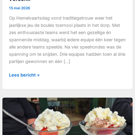
15 mei 2026
Op Hemelvaartsdag vond traditiegetrouw weer het
jaarlijkse jeu de boules toernooi plaats in het dorp. Met
zes enthousiaste teams werd het een gezellige én
spannende middag, waarbij iedere equipe één keer tegen
alle andere teams speelde. Na vier speelrondes was de
spanning om te snijden. Drie equipes hadden toen al drie
partijen gewonnen en één […]
Jeu
Lees bericht »
de
boules
strijd
beslist
op
één
punt
verschil