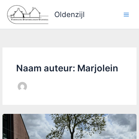
Ga
naar
Oldenzijl
de
inhoud
Naam auteur: Marjolein