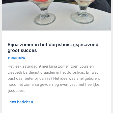
Bijna zomer in het dorpshuis: ijsjesavond
groot succes
11 mei 2026
Het leek zaterdag 9 mei bijna zomer, toen Louis en
Liesbeth bardienst draaiden in het dorpshuis. En wat
past daar beter bij dan ijs? Het idee was snel geboren:
houd het zomerse gevoel nog even vast met heerlijke
ijscoupes.
Bijna
Lees bericht »
zomer