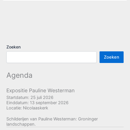
in
het
dorpshuis:
ijsjesavond
groot
succes
Zoeken
Zoeken
Agenda
Expositie Pauline Westerman
Startdatum:
25 juli 2026
Einddatum:
13 september 2026
Locatie:
Nicolaaskerk
Schilderijen van Pauline Westerman: Groninger
landschappen.